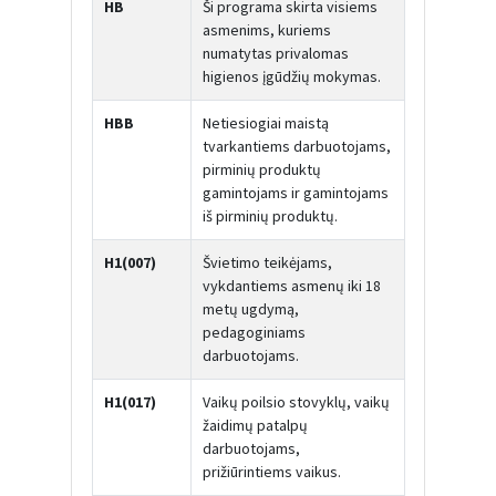
HB
Ši programa skirta visiems
asmenims, kuriems
numatytas privalomas
higienos įgūdžių mokymas.
HBB
Netiesiogiai maistą
tvarkantiems darbuotojams,
pirminių produktų
gamintojams ir gamintojams
iš pirminių produktų.
H1(007)
Švietimo teikėjams,
vykdantiems asmenų iki 18
metų ugdymą,
pedagoginiams
darbuotojams.
H1(017)
Vaikų poilsio stovyklų, vaikų
žaidimų patalpų
darbuotojams,
prižiūrintiems vaikus.