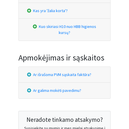
Kas yra 'žalia korta'?
Kuo skiriasi H10 nuo HBB higienos
kursų?
Apmokėjimas ir sąskaitos
Ar išrašoma PVM sąskaita faktūra?
Ar galima mokėti pavedimu?
Neradote tinkamo atsakymo?
Susisiekite su mumis ir mes mielai atsakysime į