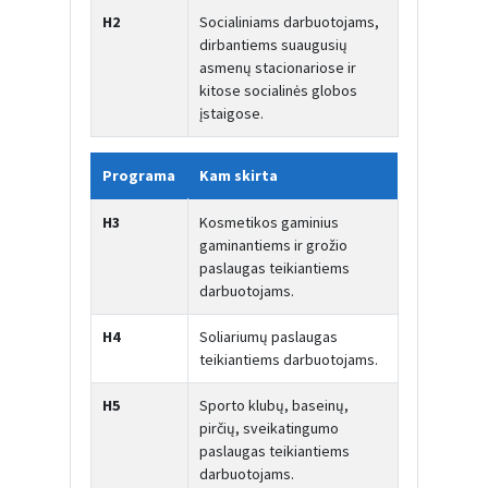
H2
Socialiniams darbuotojams,
dirbantiems suaugusių
asmenų stacionariose ir
kitose socialinės globos
įstaigose.
Programa
Kam skirta
H3
Kosmetikos gaminius
gaminantiems ir grožio
paslaugas teikiantiems
darbuotojams.
H4
Soliariumų paslaugas
teikiantiems darbuotojams.
H5
Sporto klubų, baseinų,
pirčių, sveikatingumo
paslaugas teikiantiems
darbuotojams.