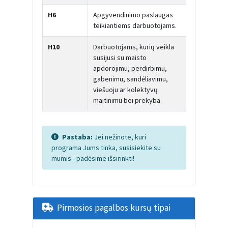
H6
Apgyvendinimo paslaugas
teikiantiems darbuotojams.
H10
Darbuotojams, kurių veikla
susijusi su maisto
apdorojimu, perdirbimu,
gabenimu, sandėliavimu,
viešuoju ar kolektyvų
maitinimu bei prekyba.
Pastaba:
Jei nežinote, kuri
programa Jums tinka, susisiekite su
mumis - padėsime išsirinkti!
Pirmosios pagalbos kursų tipai