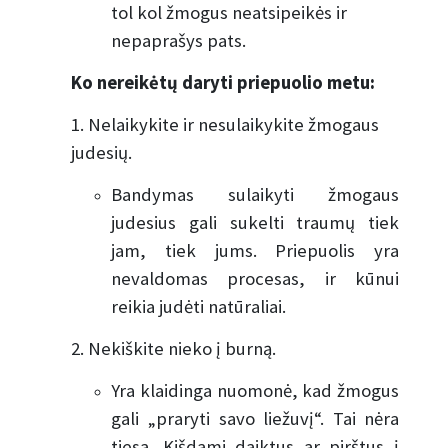
tol kol žmogus neatsipeikės ir
nepaprašys pats.
Ko nereikėtų daryti priepuolio metu:
1. Nelaikykite ir nesulaikykite žmogaus
judesių.
Bandymas sulaikyti žmogaus
judesius gali sukelti traumų tiek
jam, tiek jums. Priepuolis yra
nevaldomas procesas, ir kūnui
reikia judėti natūraliai.
2. Nekiškite nieko į burną.
Yra klaidinga nuomonė, kad žmogus
gali „praryti savo liežuvį“. Tai nėra
tiesa. Kišdami daiktus ar pirštus į