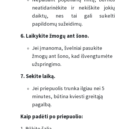
neatidarinėkite ir nekiškite jokių
daiktų, nes tai gali sukelti
papildomų sužeidimų.
6. Laikykite žmogų ant šono.
Jei įmanoma, švelniai pasukite
žmogų ant šono, kad išvengtumėte
užspringimo.
7. Sekite laiką.
Jei priepuolis trunka ilgiau nei 5
minutes, būtina kviesti greitąją
pagalbą.
Kaip padėti po priepuolio:
1. Būkite šalia.