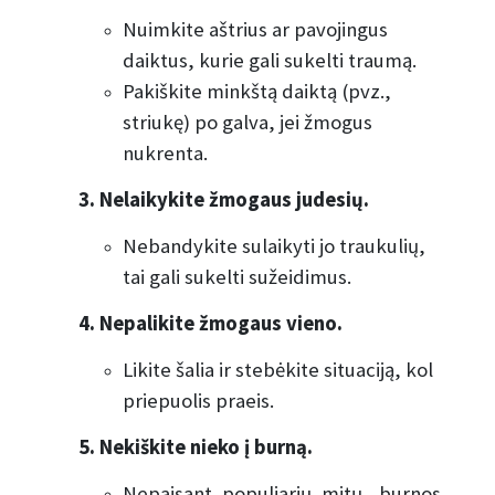
Nuimkite aštrius ar pavojingus
daiktus, kurie gali sukelti traumą.
Pakiškite minkštą daiktą (pvz.,
striukę) po galva, jei žmogus
nukrenta.
3. Nelaikykite žmogaus judesių.
Nebandykite sulaikyti jo traukulių,
tai gali sukelti sužeidimus.
4. Nepalikite žmogaus vieno.
Likite šalia ir stebėkite situaciją, kol
priepuolis praeis.
5. Nekiškite nieko į burną.
Nepaisant populiarių mitų, burnos