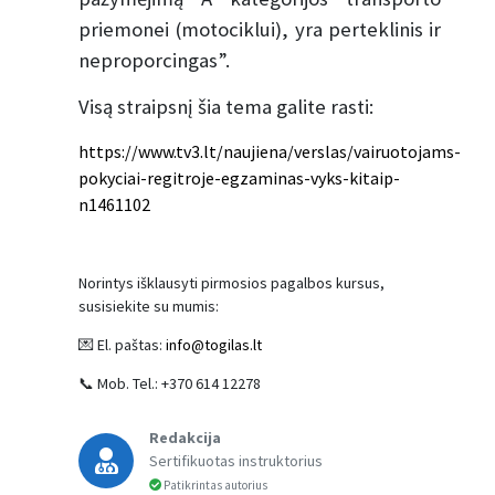
priemonei (motociklui), yra perteklinis ir
neproporcingas”.
Visą straipsnį šia tema galite rasti:
https://www.tv3.lt/naujiena/verslas/vairuotojams-
pokyciai-regitroje-egzaminas-vyks-kitaip-
n1461102
Norintys išklausyti pirmosios pagalbos kursus,
susisiekite su mumis:
💌 El. paštas:
info@togilas.lt
📞 Mob. Tel.: +370 614 12278
Redakcija
Sertifikuotas instruktorius
Patikrintas autorius