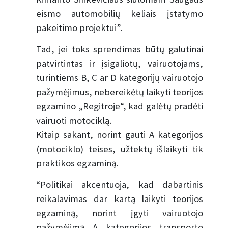
eismo automobilių keliais įstatymo
pakeitimo projektui”.
Tad, jei toks sprendimas būtų galutinai
patvirtintas ir įsigaliotų, vairuotojams,
turintiems B, C ar D kategorijų vairuotojo
pažymėjimus, nebereikėtų laikyti teorijos
egzamino „Regitroje“, kad galėtų pradėti
vairuoti motociklą.
Kitaip sakant, norint gauti A kategorijos
(motociklo) teises, užtektų išlaikyti tik
praktikos egzaminą.
“Politikai akcentuoja, kad dabartinis
reikalavimas dar kartą laikyti teorijos
egzaminą, norint įgyti vairuotojo
pažymėjimą A kategorijos transporto