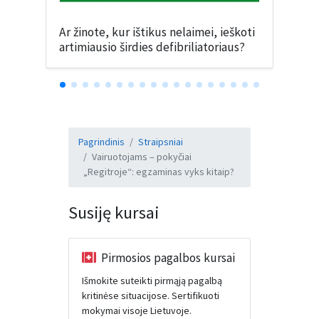
Ar žinote, kur ištikus nelaimei, ieškoti
artimiausio širdies defibriliatoriaus?
Pagrindinis
Straipsniai
Vairuotojams – pokyčiai
„Regitroje“: egzaminas vyks kitaip?
Susiję kursai
Pirmosios pagalbos kursai
Išmokite suteikti pirmąją pagalbą
kritinėse situacijose. Sertifikuoti
mokymai visoje Lietuvoje.