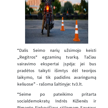
“Dalis Seimo narių užsimojo keisti
„Regitros“ egzaminų tvarką. Tačiau
vairavimo ekspertai įspėja: jei bus
pradėtos taikyti išimtys dėl teorijos
laikymo, tai tik padidins avaringumą
keliuose” - rašoma šaltinyje: tv3.lt.
“Seime po pateikimo pritarta
socialdemokratų Indrės Kižienės ir
Rimanto Sinkevičiaus siūlomam Saugaus