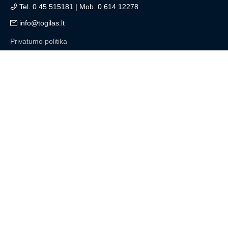
Tel. 0 45 515181 | Mob. 0 614 12278
info@togilas.lt
Privatumo politika
Mokymai
Higienos įgūdžiai
Pirmoji pagalba
Žala sveikatai
ECDL programa
Prekyba
Telefonų komisas
Komp. įranga
Telefonų priedai
Paslaugos
Telefonų remontas
Nekilnojamas turtas