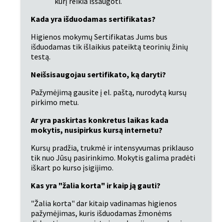
kurį reikia išsaugoti.
Kada yra išduodamas sertifikatas?
Higienos mokymų Sertifikatas Jums bus 
išduodamas tik išlaikius pateiktą teorinių žinių 
testą.
Neišsisaugojau sertifikato, ką daryti?
Pažymėjimą gausite į el. paštą, nurodytą kursų 
pirkimo metu.
Ar yra paskirtas konkretus laikas kada 
mokytis, nusipirkus kursą internetu?
Kursų pradžia, trukmė ir intensyvumas priklauso 
tik nuo Jūsų pasirinkimo. Mokytis galima pradėti 
iškart po kurso įsigijimo.
Kas yra "žalia korta" ir kaip ją gauti?
"Žalia korta" dar kitaip vadinamas higienos 
pažymėjimas, kuris išduodamas žmonėms 