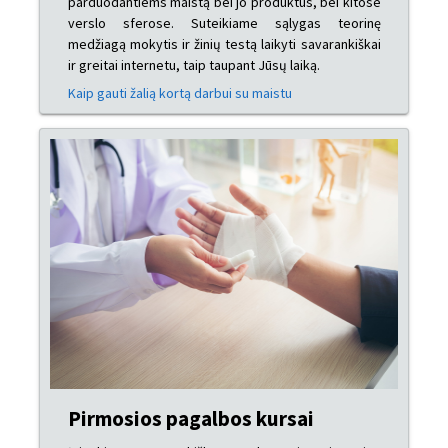
parduodantiems maistą bei jo produktus, bei kitose
verslo sferose. Suteikiame sąlygas teorinę
medžiagą mokytis ir žinių testą laikyti savarankiškai
ir greitai internetu, taip taupant Jūsų laiką.
Kaip gauti žalią kortą darbui su maistu
Pirmosios pagalbos kursai