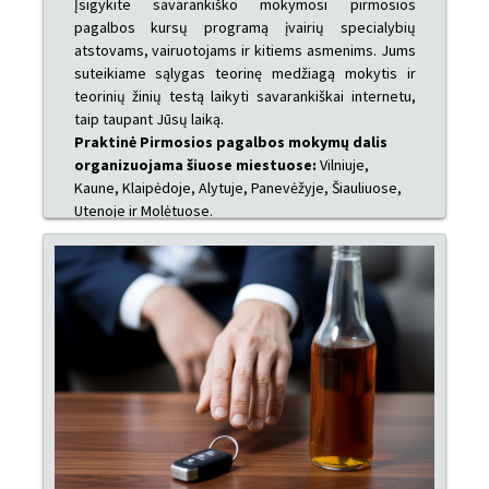
Įsigykite savarankiško mokymosi pirmosios
pagalbos kursų programą įvairių specialybių
atstovams, vairuotojams ir kitiems asmenims. Jums
suteikiame sąlygas teorinę medžiagą mokytis ir
teorinių žinių testą laikyti savarankiškai internetu,
taip taupant Jūsų laiką.
Praktinė Pirmosios pagalbos mokymų dalis
organizuojama šiuose miestuose:
Vilniuje,
Kaune, Klaipėdoje, Alytuje, Panevėžyje, Šiauliuose,
Utenoje ir Molėtuose.