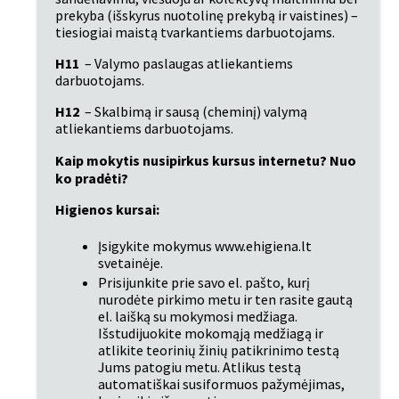
prekyba (išskyrus nuotolinę prekybą ir vaistines) – 
tiesiogiai maistą tvarkantiems darbuotojams.
H11
 – Valymo paslaugas atliekantiems 
darbuotojams.
H12
 – Skalbimą ir sausą (cheminį) valymą 
atliekantiems darbuotojams.
Kaip mokytis nusipirkus kursus internetu? Nuo 
ko pradėti?
Higienos kursai:
Įsigykite mokymus www.ehigiena.lt 
svetainėje.
Prisijunkite prie savo el. pašto, kurį 
nurodėte pirkimo metu ir ten rasite gautą 
el. laišką su mokymosi medžiaga. 
Išstudijuokite mokomąją medžiagą ir 
atlikite teorinių žinių patikrinimo testą 
Jums patogiu metu. Atlikus testą 
automatiškai susiformuos pažymėjimas, 