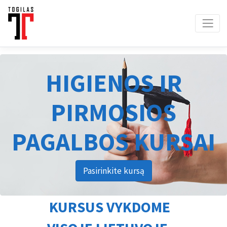
HIGIENOS IR
PIRMOSIOS
PAGALBOS KURSAI
Pasirinkite kursą
KURSUS VYKDOME