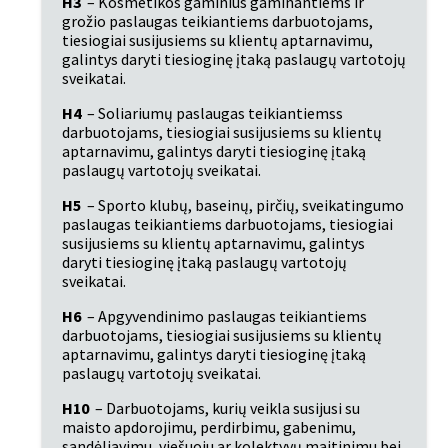
H3
 – Kosmetikos gaminius gaminantiems ir 
grožio paslaugas teikiantiems darbuotojams, 
tiesiogiai susijusiems su klientų aptarnavimu, 
galintys daryti tiesioginę įtaką paslaugų vartotojų 
sveikatai.
H4
 – Soliariumų paslaugas teikiantiemss 
darbuotojams, tiesiogiai susijusiems su klientų 
aptarnavimu, galintys daryti tiesioginę įtaką 
paslaugų vartotojų sveikatai.
H5
 – Sporto klubų, baseinų, pirčių, sveikatingumo 
paslaugas teikiantiems darbuotojams, tiesiogiai 
susijusiems su klientų aptarnavimu, galintys 
daryti tiesioginę įtaką paslaugų vartotojų 
sveikatai.
H6
 – Apgyvendinimo paslaugas teikiantiems 
darbuotojams, tiesiogiai susijusiems su klientų 
aptarnavimu, galintys daryti tiesioginę įtaką 
paslaugų vartotojų sveikatai.
H10
 – Darbuotojams, kurių veikla susijusi su 
maisto apdorojimu, perdirbimu, gabenimu, 
sandėliavimu, viešuoju ar kolektyvų maitinimu bei 