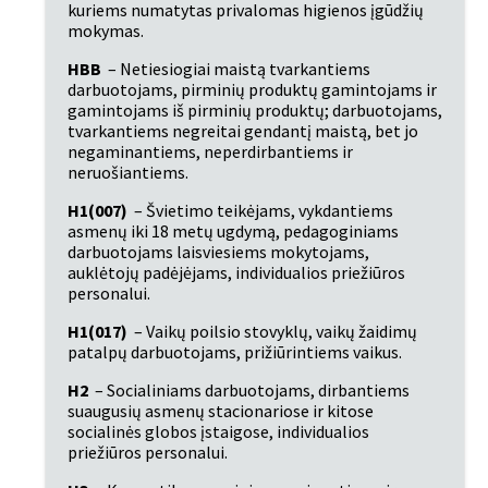
kuriems numatytas privalomas higienos įgūdžių 
mokymas.
HBB
 – Netiesiogiai maistą tvarkantiems 
darbuotojams, pirminių produktų gamintojams ir 
gamintojams iš pirminių produktų; darbuotojams, 
tvarkantiems negreitai gendantį maistą, bet jo 
negaminantiems, neperdirbantiems ir 
neruošiantiems.
H1(007)
 – Švietimo teikėjams, vykdantiems 
asmenų iki 18 metų ugdymą, pedagoginiams 
darbuotojams laisviesiems mokytojams, 
auklėtojų padėjėjams, individualios priežiūros 
personalui.
H1(017)
 – Vaikų poilsio stovyklų, vaikų žaidimų 
patalpų darbuotojams, prižiūrintiems vaikus.
H2
 – Socialiniams darbuotojams, dirbantiems 
suaugusių asmenų stacionariose ir kitose 
socialinės globos įstaigose, individualios 
priežiūros personalui.