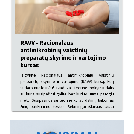
RAVV - Racionalaus
antimikrobinių vaistinių
preparatų skyrimo ir vartojimo
kursas
Įsigykite Racionalaus antimikrobinių vaistinių
preparatų skyrimo ir vartojimo (RAVV) kursą, kurį
sudaro nuotolinė 6 akad. val. teorinė mokymų dalis
su kuria susipažinti galite bet kuriuo Jums patogiu
metu. Susipažinus su teorine kursų dalimi, laikomas
žinių patikrinimo testas. Sėkmingai išlaikius testą
išduodamas el. pažymėjimo variantas.