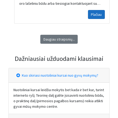
vaiksciojau-tris-savaites Saugokite save, kitus ir
oro lašeliniu būdu arba tiesiogiai kontaktuojant su
būkite visi sveiki ❤️...
sergančiu asmeniu. Gripo tipai: Žmogaus gripo virusai
Plačiau
yra suskirstyti į tris tipus: A, B ir C. Didžiausią pavojų
visuomenės sveikatai kelia A ir B tipai, nes jie yra
pagrindiniai epidemijų sukėlėjai. A tipo gripo virusas
pasižymi plačiu šeimininkų spektru: jis gali užkrėsti ne
tik žmones, bet ir gyvūnus, tokius kaip kiaulės, arkliai,
Daugiau straipsnių...
jūros žinduoliai bei paukščiai – tiek laukiniai, tiek
naminiai. Tokia plati viruso cirkuliacija leidžia jam
lengvai keistis genetine medžiaga, todėl A tipo gripo
Dažniausiai užduodami klausimai
virusas yra atsakingas ne...
Kuo skiriasi nuotoliniai kursai nuo gyvų mokymų?
Nuotoliniai kursai leidžia mokytis bet kada ir bet kur, turint
interneto ryšį. Teorinę dalį galite įsisavinti nuotoliniu būdu,
o praktinę dalį (pirmosios pagalbos kursams) reikia atlikti
gyvai mūsų mokymo centre.