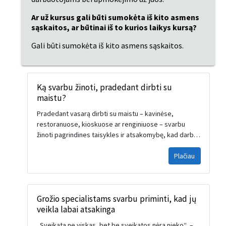
Ar už kursus gali būti sumokėta iš kito asmens 
sąskaitos, ar būtinai iš to kurios laikys kursą?
Gali būti sumokėta iš kito asmens sąskaitos.
Ką svarbu žinoti, pradedant dirbti su
maistu?
Pradedant vasarą dirbti su maistu – kavinėse,
restoranuose, kioskuose ar renginiuose – svarbu
žinoti pagrindines taisykles ir atsakomybę, kad darbas
būtų saugus, higieniškas ir profesionalus. Štai
Plačiau
pagrindiniai aspektai, kuriuos būtina žinoti: 1. Maisto
tvarkymo pažymėjimas (higienos kursai) Prieš
pradedant dirbti būtina turėti sveikatos žinių ir įgūdžių
atestavimo pažymėjimą – dažnai tai yra internetiniai
Grožio specialistams svarbu priminti, kad jų
higienos kursai. Pradedant dirbti su maistu Jums
veikla labai atsakinga
privaloma turėti higienos įgūdžių pažymėjimą su
HBB+H10 programa. Šį higienos kursą galite įsigyti
„Sveikata ne viskas, bet be sveikatos nėra nieko“, –