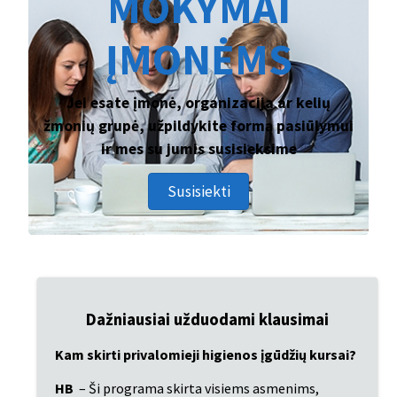
MOKYMAI
ĮMONĖMS
Jei esate įmonė, organizacija ar kelių
žmonių grupė, užpildykite formą pasiūlymui
ir mes su jumis susisieksime
Susisiekti
Dažniausiai užduodami klausimai
Kam skirti privalomieji higienos įgūdžių kursai?
HB
 – Ši programa skirta visiems asmenims, 