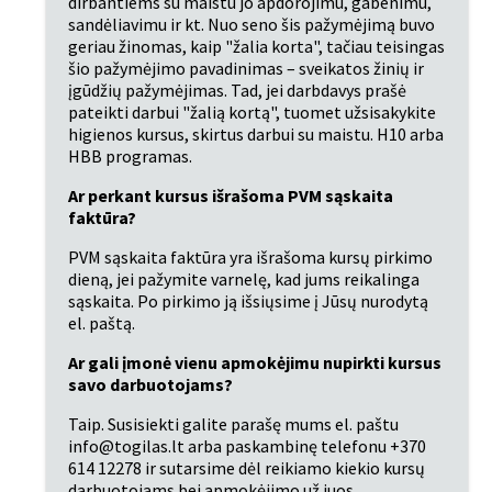
dirbantiems su maistu jo apdorojimu, gabenimu, 
sandėliavimu ir kt. Nuo seno šis pažymėjimą buvo 
geriau žinomas, kaip "žalia korta", tačiau teisingas 
šio pažymėjimo pavadinimas – sveikatos žinių ir 
įgūdžių pažymėjimas. Tad, jei darbdavys prašė 
pateikti darbui "žalią kortą", tuomet užsisakykite 
higienos kursus, skirtus darbui su maistu. H10 arba 
HBB programas.
Ar perkant kursus išrašoma PVM sąskaita 
faktūra?
PVM sąskaita faktūra yra išrašoma kursų pirkimo 
dieną, jei pažymite varnelę, kad jums reikalinga 
sąskaita. Po pirkimo ją išsiųsime į Jūsų nurodytą 
el. paštą.
Ar gali įmonė vienu apmokėjimu nupirkti kursus 
savo darbuotojams?
Taip. Susisiekti galite parašę mums el. paštu 
info@togilas.lt arba paskambinę telefonu +370 
614 12278 ir sutarsime dėl reikiamo kiekio kursų 
darbuotojams bei apmokėjimo už juos.