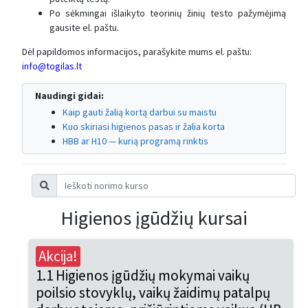
Po sėkmingai išlaikyto teorinių žinių testo pažymėjimą
gausite el. paštu.
Dėl papildomos informacijos, parašykite mums el. paštu:
info@togilas.lt
Naudingi gidai:
Kaip gauti žalią kortą darbui su maistu
Kuo skiriasi higienos pasas ir žalia korta
HBB ar H10 — kurią programą rinktis
Higienos įgūdžių kursai
Akcija!
1.1 Higienos įgūdžių mokymai vaikų
poilsio stovyklų, vaikų žaidimų patalpų