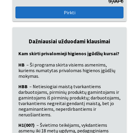
9,00 €
Dažniausiai užduodami klausimai
Kam skirti privalomieji higienos įgūdžių kursai?
HB
 – Ši programa skirta visiems asmenims, 
kuriems numatytas privalomas higienos įgūdžių 
mokymas.
HBB
 – Netiesiogiai maistą tvarkantiems 
darbuotojams, pirminių produktų gamintojams ir 
gamintojams iš pirminių produktų; darbuotojams, 
tvarkantiems negreitai gendantį maistą, bet jo 
negaminantiems, neperdirbantiems ir 
neruošiantiems.
H1(007)
 – Švietimo teikėjams, vykdantiems 
asmenų iki 18 metų ugdymą, pedagoginiams 