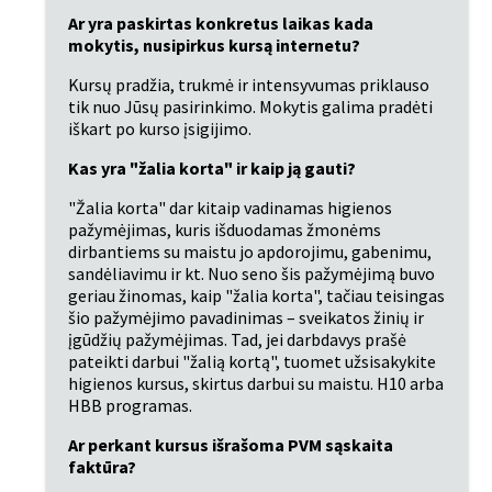
Ar yra paskirtas konkretus laikas kada 
mokytis, nusipirkus kursą internetu?
Kursų pradžia, trukmė ir intensyvumas priklauso 
tik nuo Jūsų pasirinkimo. Mokytis galima pradėti 
iškart po kurso įsigijimo.
Kas yra "žalia korta" ir kaip ją gauti?
"Žalia korta" dar kitaip vadinamas higienos 
pažymėjimas, kuris išduodamas žmonėms 
dirbantiems su maistu jo apdorojimu, gabenimu, 
sandėliavimu ir kt. Nuo seno šis pažymėjimą buvo 
geriau žinomas, kaip "žalia korta", tačiau teisingas 
šio pažymėjimo pavadinimas – sveikatos žinių ir 
įgūdžių pažymėjimas. Tad, jei darbdavys prašė 
pateikti darbui "žalią kortą", tuomet užsisakykite 
higienos kursus, skirtus darbui su maistu. H10 arba 
HBB programas.
Ar perkant kursus išrašoma PVM sąskaita 
faktūra?