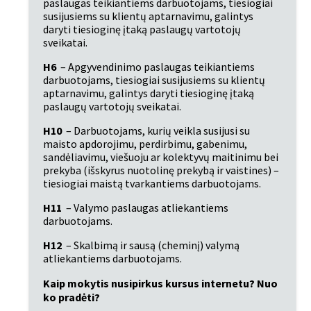
paslaugas teikiantiems darbuotojams, tiesiogiai 
susijusiems su klientų aptarnavimu, galintys 
daryti tiesioginę įtaką paslaugų vartotojų 
sveikatai.
H6
 – Apgyvendinimo paslaugas teikiantiems 
darbuotojams, tiesiogiai susijusiems su klientų 
aptarnavimu, galintys daryti tiesioginę įtaką 
paslaugų vartotojų sveikatai.
H10
 – Darbuotojams, kurių veikla susijusi su 
maisto apdorojimu, perdirbimu, gabenimu, 
sandėliavimu, viešuoju ar kolektyvų maitinimu bei 
prekyba (išskyrus nuotolinę prekybą ir vaistines) – 
tiesiogiai maistą tvarkantiems darbuotojams.
H11
 – Valymo paslaugas atliekantiems 
darbuotojams.
H12
 – Skalbimą ir sausą (cheminį) valymą 
atliekantiems darbuotojams.
Kaip mokytis nusipirkus kursus internetu? Nuo 
ko pradėti?