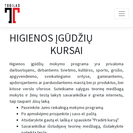
HIGIENOS ĮGŪDŽIŲ
KURSAI
Higienos įgūdžių mokymo programa yra privaloma
darbuotojams, dirbantiems švietimo, kultūros, sporto, grožio,
apgyvendinimo, sveikatingumo srityse, gaminantiems,
apdorojantiems ar parduodantiems maistą bei jo produktus, bei
kitose verslo sferose. Suteikiame sąlygas teorinę medžiagą
mokytis ir žinių testą laikyti savarankiškai ir greitai internetu,
taip taupant Jūsų laiką.
Pasirinkite Jums reikalingą mokymo programą.
Po apmokėjimo prisijunkite į savo el. paštą.
Atsidarykite gautą el. laišką ir spauskite "Pradėti kursą".
Savarankiškai išstudijavę teorinę medžiagą, išsilaikykite
pateiktą testą.