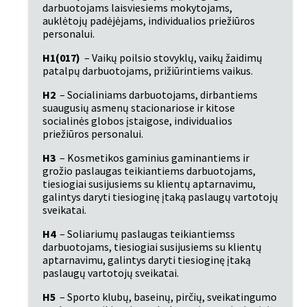
darbuotojams laisviesiems mokytojams, 
auklėtojų padėjėjams, individualios priežiūros 
personalui.
H1(017)
 – Vaikų poilsio stovyklų, vaikų žaidimų 
patalpų darbuotojams, prižiūrintiems vaikus.
H2
 – Socialiniams darbuotojams, dirbantiems 
suaugusių asmenų stacionariose ir kitose 
socialinės globos įstaigose, individualios 
priežiūros personalui.
H3
 – Kosmetikos gaminius gaminantiems ir 
grožio paslaugas teikiantiems darbuotojams, 
tiesiogiai susijusiems su klientų aptarnavimu, 
galintys daryti tiesioginę įtaką paslaugų vartotojų 
sveikatai.
H4
 – Soliariumų paslaugas teikiantiemss 
darbuotojams, tiesiogiai susijusiems su klientų 
aptarnavimu, galintys daryti tiesioginę įtaką 
paslaugų vartotojų sveikatai.
H5
 – Sporto klubų, baseinų, pirčių, sveikatingumo 