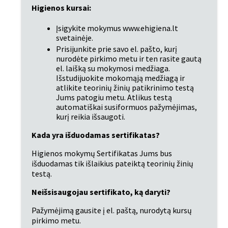
Higienos kursai:
Įsigykite mokymus www.ehigiena.lt 
svetainėje.
Prisijunkite prie savo el. pašto, kurį 
nurodėte pirkimo metu ir ten rasite gautą 
el. laišką su mokymosi medžiaga. 
Išstudijuokite mokomąją medžiagą ir 
atlikite teorinių žinių patikrinimo testą 
Jums patogiu metu. Atlikus testą 
automatiškai susiformuos pažymėjimas, 
kurį reikia išsaugoti.
Kada yra išduodamas sertifikatas?
Higienos mokymų Sertifikatas Jums bus 
išduodamas tik išlaikius pateiktą teorinių žinių 
testą.
Neišsisaugojau sertifikato, ką daryti?
Pažymėjimą gausite į el. paštą, nurodytą kursų 
pirkimo metu.