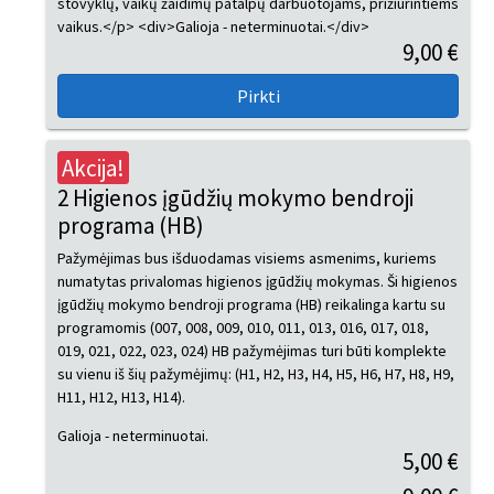
stovyklų, vaikų žaidimų patalpų darbuotojams, prižiūrintiems
vaikus.</p> <div>Galioja - neterminuotai.</div>
9,00 €
Akcija!
2 Higienos įgūdžių mokymo bendroji
programa (HB)
Pažymėjimas bus išduodamas visiems asmenims, kuriems
numatytas privalomas higienos įgūdžių mokymas. Ši higienos
įgūdžių mokymo bendroji programa (HB) reikalinga kartu su
programomis (007, 008, 009, 010, 011, 013, 016, 017, 018,
019, 021, 022, 023, 024) HB pažymėjimas turi būti komplekte
su vienu iš šių pažymėjimų: (H1, H2, H3, H4, H5, H6, H7, H8, H9,
H11, H12, H13, H14).
Galioja - neterminuotai.
5,00 €