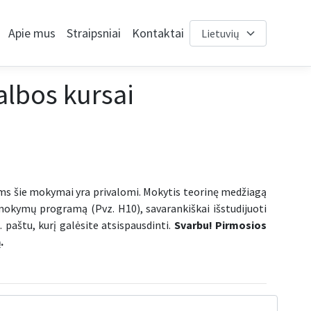
Apie mus
Straipsniai
Kontaktai
albos kursai
iems šie mokymai yra privalomi. Mokytis teorinę medžiagą
 mokymų programą (Pvz. H10), savarankiškai išstudijuoti
 paštu, kurį galėsite atsispausdinti.
Svarbu! Pirmosios
.