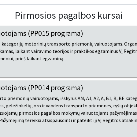
Pirmosios pagalbos kursai
uotojams (PP015 programa)
BE kategorijų motorinių transporto priemonių vairuotojams. Org
as, laikant vairavimo teorijos ir praktikos egzaminus VĮ Regitr
smeniui, prieš laikant egzaminą.
uotojams (PP014 programa)
 priemonių vairuotojams, išskyrus AM, A1, A2, A, B1, B, BE kategor
s, geležinkelių, oro ir vandens transporto priemones, ryšių obje
nizuojamų pirmosios pagalbos mokymų vairuotojams pažymėjimas 
Pažymėjimą tereikia atsispausdinti ir pateikti jį VĮ Regitros atsak