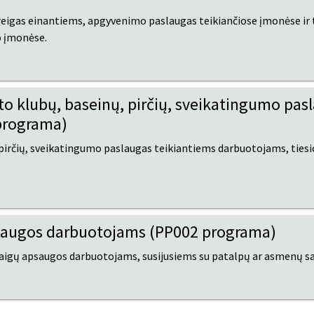
gas einantiems, apgyvenimo paslaugas teikiančiose įmonėse ir ti
o įmonėse.
o klubų, baseinų, pirčių, sveikatingumo pas
programa)
irčių, sveikatingumo paslaugas teikiantiems darbuotojams, tiesio
saugos darbuotojams (PP002 programa)
taigų apsaugos darbuotojams, susijusiems su patalpų ar asmenų s