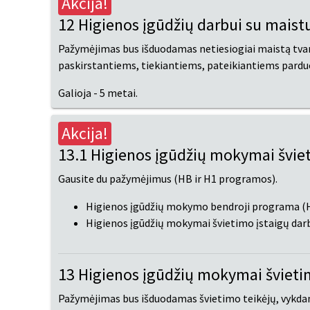
Akcija!
12 Higienos įgūdžių darbui su mais
Pažymėjimas bus išduodamas netiesiogiai maistą tv
paskirstantiems, tiekiantiems, pateikiantiems pard
Galioja - 5 metai.
Akcija!
13.1 Higienos įgūdžių mokymai švie
Gausite du pažymėjimus (HB ir H1 programos).
Higienos įgūdžių mokymo bendroji programa (
Higienos įgūdžių mokymai švietimo įstaigų da
13 Higienos įgūdžių mokymai švieti
Pažymėjimas bus išduodamas švietimo teikėjų, vykdan