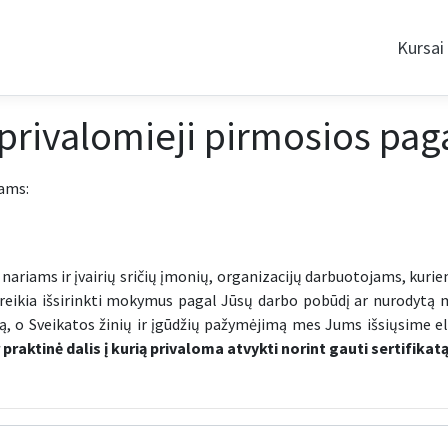
Kursai
 privalomieji pirmosios pag
sams:
 nariams ir įvairių sričių įmonių, organizacijų darbuotojams, kur
s tereikia išsirinkti mokymus pagal Jūsų darbo pobūdį ar nurodytą
, o Sveikatos žinių ir įgūdžių pažymėjimą mes Jums išsiųsime el.
 praktinė dalis į kurią privaloma atvykti norint gauti sertifikatą