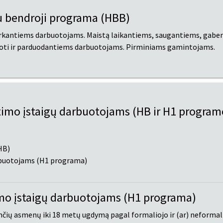
tu bendroji programa (HBB)
arkantiems darbuotojams. Maistą laikantiems, saugantiems, gabe
uoti ir parduodantiems darbuotojams. Pirminiams gamintojams.
timo įstaigų darbuotojams (HB ir H1 program
HB)
rbuotojams (H1 programa)
mo įstaigų darbuotojams (H1 programa)
čių asmenų iki 18 metų ugdymą pagal formaliojo ir (ar) neforma