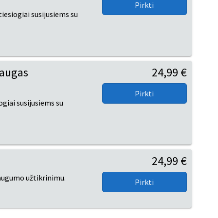
esiogiai susijusiems su
laugas
24,99 €
giai susijusiems su
24,99 €
augumo užtikrinimu.