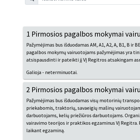
1 Pirmosios pagalbos mokymai vair
Pažymėjimas bus išduodamas AM, A1, A2, A, B1, B ir 
pagalbos mokymų vairuotojams pažymėjimas yra tinkam
atsispausdinti ir pateikti jį VĮ Regitros atsakingam a
Galioja - neterminuotai.
2 Pirmosios pagalbos mokymai vair
Pažymėjimas bus išduodamas visų motorinių transporto
priekabomis, traktorių, savaeigių mašinų vairuotojam
darbuotojams, kelių priežiūros darbuotojams. Orga
vairavimo teorijos ir praktikos egzaminus VĮ Regitra. 
laikant egzaminą.