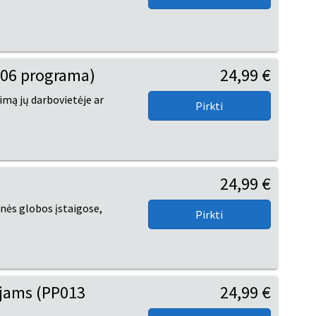
006 programa)
24,99 €
mą jų darbovietėje ar
24,99 €
nės globos įstaigose,
ojams (PP013
24,99 €