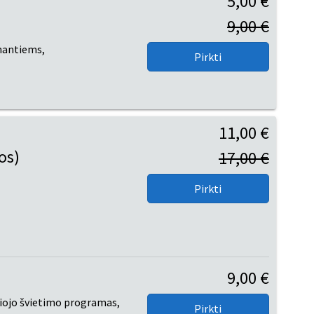
5,00 €
9,00 €
nantiems,
11,00 €
os)
17,00 €
9,00 €
liojo švietimo programas,