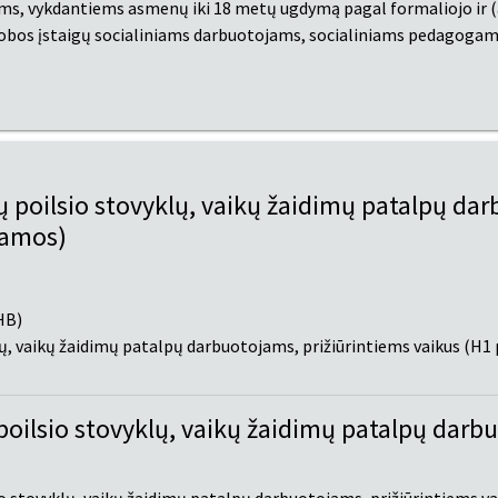
, vykdantiems asmenų iki 18 metų ugdymą pagal formaliojo ir (
obos įstaigų socialiniams darbuotojams, socialiniams pedagogams,
 poilsio stovyklų, vaikų žaidimų patalpų da
ramos)
HB)
ų, vaikų žaidimų patalpų darbuotojams, prižiūrintiems vaikus (H
oilsio stovyklų, vaikų žaidimų patalpų darb