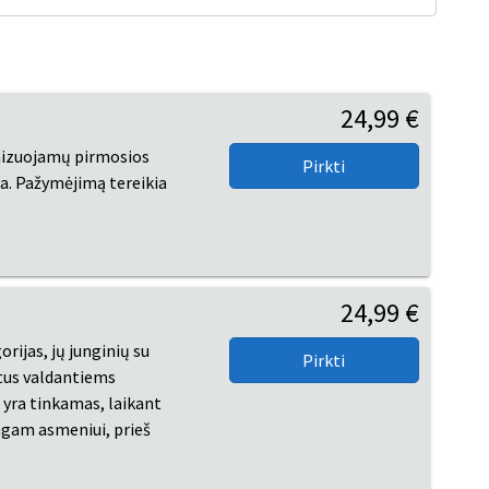
24,99 €
anizuojamų pirmosios
a. Pažymėjimą tereikia
24,99 €
ijas, jų junginių su
ktus valdantiems
yra tinkamas, laikant
ingam asmeniui, prieš