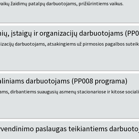
aikų žaidimų patalpų darbuotojams, prižiūrintiems vaikus.
ų, įstaigų ir organizacijų darbuotojams (PP
izacijų darbuotojams, atsakingiems už pirmosios pagalbos suteiki
aliniams darbuotojams (PP008 programa)
s, dirbantiems suaugusių asmenų stacionariose ir kitose sociali
vendinimo paslaugas teikiantiems darbuot