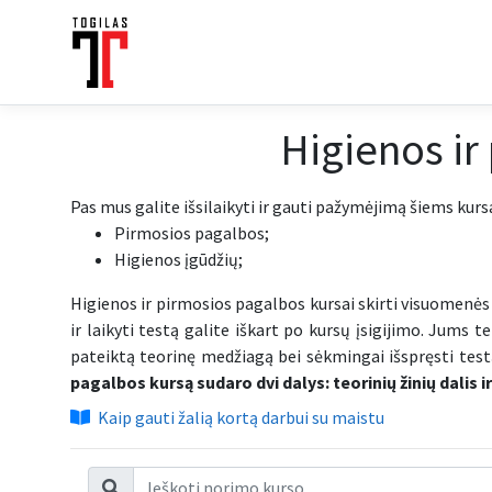
Higienos ir
Pas mus galite išsilaikyti ir gauti pažymėjimą šiems kur
Pirmosios pagalbos;
Higienos įgūdžių;
Higienos ir pirmosios pagalbos kursai skirti visuomenės
ir laikyti testą galite iškart po kursų įsigijimo. Jum
pateiktą teorinę medžiagą bei sėkmingai išspręsti testą
pagalbos kursą sudaro dvi dalys: teorinių žinių dalis ir
Kaip gauti žalią kortą darbui su maistu