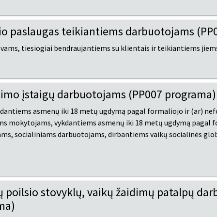
io paslaugas teikiantiems darbuotojams (PP
ams, tiesiogiai bendraujantiems su klientais ir teikiantiems jiem
timo įstaigų darbuotojams (PP007 programa)
dantiems asmenų iki 18 metų ugdymą pagal formaliojo ir (ar) nef
s mokytojams, vykdantiems asmenų iki 18 metų ugdymą pagal for
ms, socialiniams darbuotojams, dirbantiems vaikų socialinės glob
 poilsio stovyklų, vaikų žaidimų patalpų da
ma)