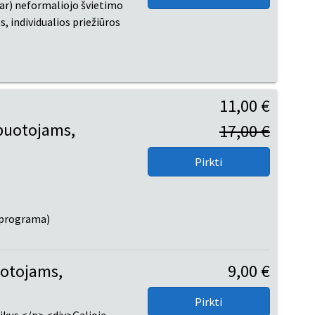
ar) neformaliojo švietimo
 individualios priežiūros
11,00 €
rbuotojams,
17,00 €
1 programa)
uotojams,
9,00 €