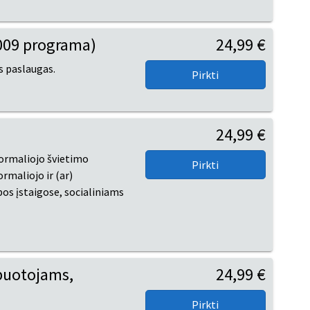
009 programa)
24,99 €
s paslaugas.
24,99 €
ormaliojo švietimo
maliojo ir (ar)
os įstaigose, socialiniams
rbuotojams,
24,99 €