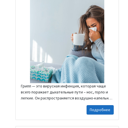
читайте в источнике:
https://www.lrt.lt/naujienos/sveikata/682/2420654/pla
uciu-uzdegima-diagnozavo-atsitiktinai-sirgdama-
vaiksciojau-tris-savaites Берегите себя, других и
будьте все здоровы ❤️...
Грипп — это вирусная инфекция, которая чаще
всего поражает дыхательные пути – нос, горло и
легкие. Он распространяется воздушно-капельным
путем или при прямом контакте с больным
Подробнее
человеком. Типы гриппа: Вирусы гриппа человека
делятся на три типа: A, B и C. Наибольшую
опасность для общественного здоровья
представляют типы A и B, так как они являются