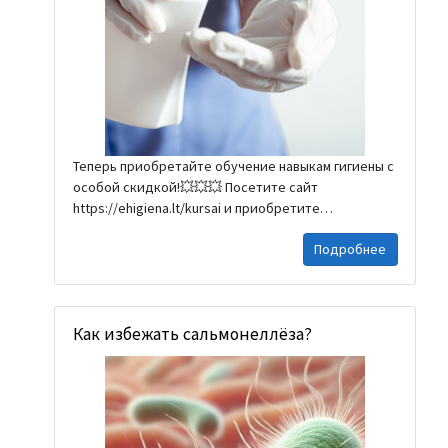
нос ладонью. Для...
Теперь приобретайте обучение навыкам гигиены с
особой скидкой!💥💥💥 Посетите сайт
https://ehigiena.lt/kursai и приобретите
необходимые вам курсы по навыкам гигиены. 👉
Подробнее
Поторопитесь воспользоваться этой акцией, а при
возникновении вопросов свяжитесь с нами:
🌐 https://www.ehigiena.lt 💌 Эл. почта: info@togilas.lt
📞 Моб. тел.: +37061412278...
Как избежать сальмонеллёза?