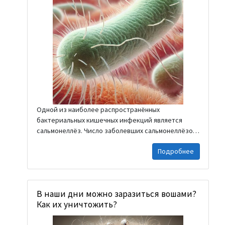
Одной из наиболее распространённых
бактериальных кишечных инфекций является
сальмонеллёз. Число заболевших сальмонеллёзом
особенно увеличивается в тёплое время года,
Подробнее
поскольку это особенно благоприятное время для
размножения бактерий. Вспышки сальмонеллёза
чаще всего регистрируются в общественных
питательных заведениях и детских
В наши дни можно заразиться вошами?
образовательных учреждениях. Сальмонеллёз —
Как их уничтожить?
это инфекционное заболевание, вызываемое
бактериями Salmonella. Это одна из наиболее