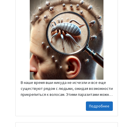
часто встречающихся пищевых инфекций,
которой человек может заразиться, съев
загрязнённую пищу или воду. Чаще всего эти
бактерии обнаруживаются в недостаточно
термически обработанном мясе птицы, сырых
яйцах, непастеризованных молочных продуктах, а
также могут передаваться через загрязнённые
поверхности или грязные руки. Симптомы:
Симптомы сальмонеллёза обычно проявляются
через 6–72 часа после заражения и могут включать:
Диарею; Повышенную...
В наше время вши никуда не исчезли и все еще
существуют рядом с людьми, ожидая возможности
прикрепиться к волосам. Этими паразитами можно
заразиться даже в переполненном общественном
Подробнее
транспорте, в различных местах скопления людей,
где есть тесный контакт. Тем не менее чаще всего
заражаются маленькие дети в учебных заведениях
и таким образом переносят вшей своим членам